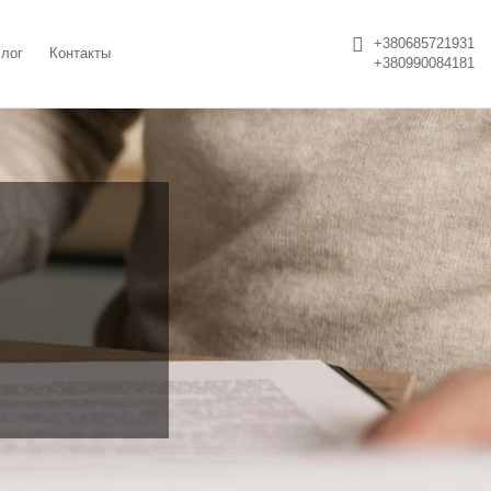
+380685721931
лог
Контакты
+380990084181