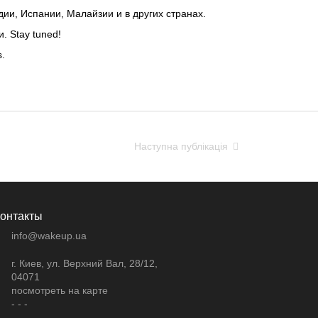
и, Испании, Малайзии и в других странах.
. Stay tuned!
.
Наступна публікація
онтакты
info@wakeup.ua
г. Киев, ул. Верхний Вал, 28/12,
04071
посмотреть на карте
- - -