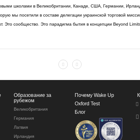
овыми школами в Великобритании, Канаде, США, Германии, Ирланди
орую мы посетили в составе делегации украинской торговой миссии
. Это сообщество. Это парадигма бытия в концепции Beyond Limits
е
Образование за
Почему Wake Up
К
рубежом
Oxford Test
Великобритания
Блог
Германия
Латвия
Ирландия