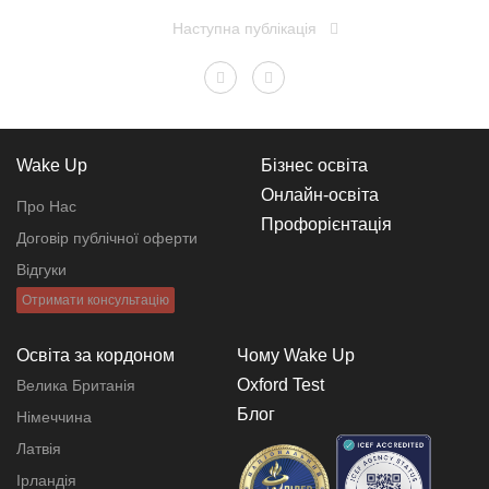
Наступна публікація
Wake Up
Бізнес освіта
Онлайн-освіта
Про Нас
Профорієнтація
Договір публічної оферти
Відгуки
Отримати консультацію
Освіта за кордоном
Чому Wake Up
Oxford Test
Велика Британія
Блог
Німеччина
Латвія
Ірландія