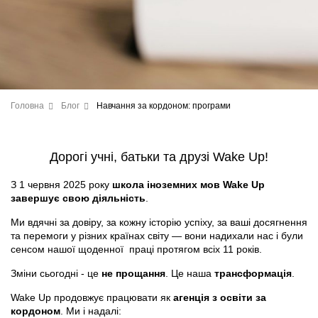
Головна
Блог
Навчання за кордоном: програми
Дорогі учні, батьки та друзі Wake Up!
З 1 червня 2025 року
школа іноземних мов Wake Up
завершує свою діяльність
.
Ми вдячні за довіру, за кожну історію успіху, за ваші досягнення
та перемоги у різних країнах світу — вони надихали нас і були
сенсом нашої щоденної праці протягом всіх 11 років.
Зміни сьогодні - це
не прощання
. Це наша
трансформація
.
Wake Up продовжує працювати як
агенція з освіти за
кордоном
. Ми і надалі: