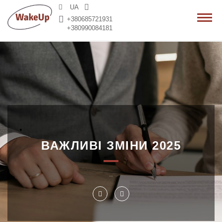
>
UA
+380685721931
+380990084181
ВАЖЛИВІ ЗМІНИ 2025
..