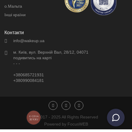
о.Мальта
Інші країни
Контакти
info@wakeup.ua
м. Київ, вул. Верхній Вал, 28/12, 04071
подивитись на карті
- - -
+380685721931
+380990084181
КНОПКА
© 2017 - 2025 All Rights Reserved
ЗВ'ЯЗКУ
Powered by FocusWEB