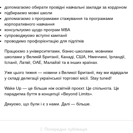
допомагаємо обирати провідні навчальні заклади за кордоном
підбираємо мовні школи
допомагаємо з програмами стажування та програмами
корпоративного навчання
консультуємо щодо програм MBA
супроводжуємо вступні кампанії
проводимо профорієнтацію для підлітків
Працюємо з університетами, бізнес-школами, мовними
школами у Великій Британії, Канаді, США, Німеччині, Ірландії,
Іспанії, Латвії, ОАЕ, Малайзії та в інших країнах.
Уже цього тижня — новини з Великої Британії, яку ми відвідали
у складі делегації української торгової місії. Stay tuned!
Wake Up — це більше ніж освітній проєкт. Це спільнота. Це
парадигма буття в концепції «Beyond Limits».
Дякуємо, що були і є з нами. Далі — більше.
Попередня публікація