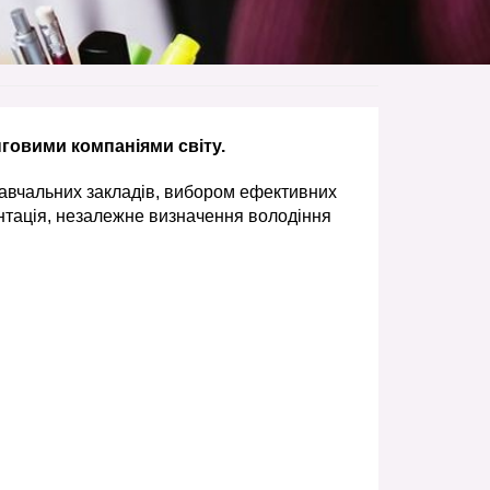
говими компаніями cвіту.
навчальних закладів, вибором ефективних
нтація, незалежне визначення володіння