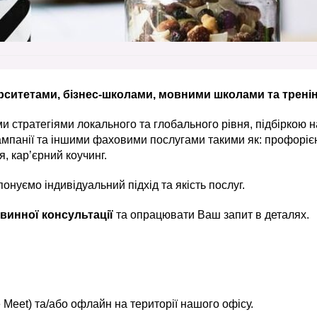
рситетами, бізнес-школами, мовними школами та тренін
 стратегіями локального та глобального рівня, підбіркою 
ампанії та іншими фаховими послугами такими як: профоріє
, кар’єрний коучинг.
онуємо індивідуальний підхід та якість послуг.
винної консультації
та опрацювати Ваш запит в деталях.
 Meet) та/або офлайн на території нашого офісу.