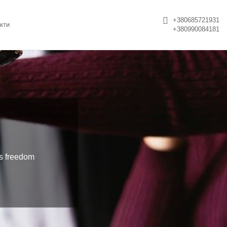
+380685721931
кти
+380990084181
is freedom