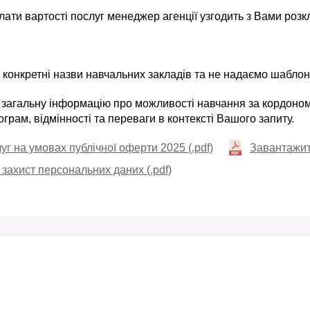
лати вартості послуг менеджер агенції узгодить з Вами розкл
 конкретні назви навчальних закладів та не надаємо шаблон
 загальну інформацію про можливості навчання за кордоном,
ограм, відмінності та переваги в контексті Вашого запиту.
г на умовах публічної оферти 2025 (.pdf)
Завантажити
захист персональних даних (.pdf)