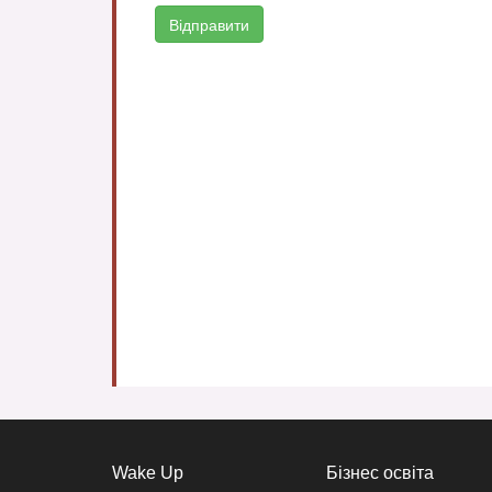
Wake Up
Бізнес освіта