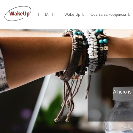
>
Wake Up
Освіта за кордоном
UA
A hero is