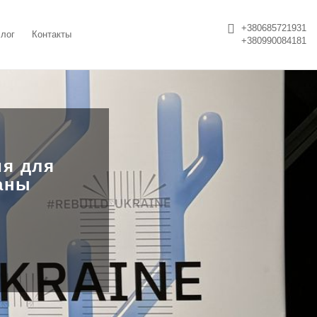
+380685721931
лог
Контакты
+380990084181
ия для
аны