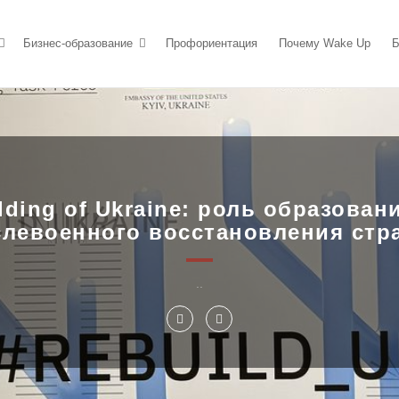
Бизнес-образование
Профориентация
Почему Wake Up
Б
lding of Ukraine: роль образован
слевоенного восстановления стр
..