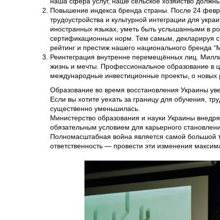
наша сфера услуг, наше сельское хозяйство долж
Повышение индекса бренда страны. После 24 февра
трудоустройства и культурной интеграции для укр
иностранных языках, уметь быть услышанными в ро
сертификационных норм. Тем самым, декларируя св
рейтинг и престиж нашего национального бренда “Ma
Реинтеграция внутренне перемещённых лиц. Миллион
жизнь и мечты. Профессиональное образование в ц
международные инвестиционные проекты, о новых р
Образование во время восстановления Украины уве
Если вы хотите уехать за границу для обучения, тр
существенно уменьшилась.
Министерство образования и науки Украины внедря
обязательным условием для карьерного становления
Полномасштабная война является самой большой тр
ответственность — провести эти изменения максим