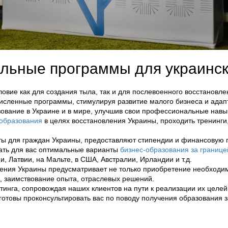
льные программы для украинск
вие как для создания тыла, так и для послевоенного восстановле
исленные программы, стимулируя развитие малого бизнеса и адап
ование в Украине и в мире, улучшив свои профессиональные навык
-образования
в целях восстановления Украины, проходить тренинги
ты для граждан Украины, предоставляют стипендии и финансовую
рать для вас оптимальные варианты
бизнес-образования за границе
, Латвии, на Мальте, в США, Австралии, Ирландии и т.д.
ения Украины предусматривает не только приобретение необходимы
, заимствование опыта, отраслевых решений.
инга, сопровождая наших клиентов на пути к реализации их целей
готовы проконсультировать вас по поводу получения образования 