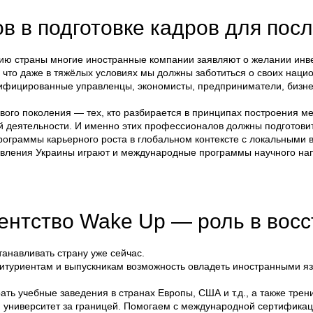
в в подготовке кадров для по
ю страны многие иностранные компании заявляют о желании инвес
, что даже в тяжёлых условиях мы должны заботиться о своих нац
ифицированные управленцы, экономисты, предприниматели, бизне
ового поколения — тех, кто разбирается в принципах построения м
оей деятельности. И именно этих профессионалов должны подготов
рограммы карьерного роста в глобальном контексте с локальными 
вления Украины играют и международные программы научного нап
ентство Wake Up — роль в вос
анавливать страну уже сейчас.
битуриентам и выпускникам возможность овладеть иностранными я
ть учебные заведения в странах Европы, США и т.д., а также трен
 университет за границей. Помогаем с международной сертификац