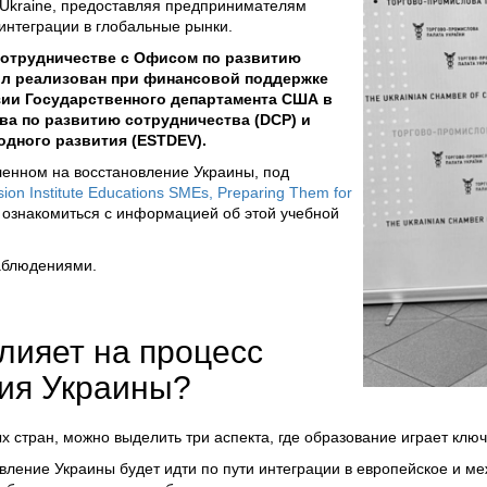
d Ukraine, предоставляя предпринимателям
интеграции в глобальные рынки.
 в сотрудничестве с Офисом по развитию
ыл реализован при финансовой поддержке
ии Государственного департамента США в
ва по развитию сотрудничества (DCP) и
одного развития (ESTDEV).
ленном на восстановление Украины, под
sion Institute Educations SMEs, Preparing Them for
е ознакомиться с информацией об этой учебной
аблюдениями.
лияет на процесс
ия Украины?
 стран, можно выделить три аспекта, где образование играет ключ
овление Украины будет идти по пути интеграции в европейское и