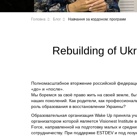
Головна
Блог
Навчання за кордоном: програми
Rebuilding of U
Полномасштабное вторжение российской федераци
«до» и «после».
Мы боремся за своё право жить на своей земле, б
наших поколений. Как родители, как профессионалы
роль образования в восстановлении Украины?
Образовательная организация Wake Up приняла у
организатором которой является Visionest Institute 
Force, направленной на подготовку малых и средн
сотрудничеству. При поддержке ESTDEV и под лозунг