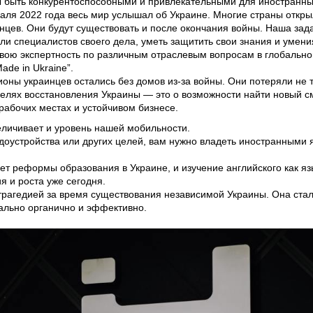
ны быть конкурентоспособными и привлекательными для иностранн
ля 2022 года весь мир услышал об Украине. Многие страны откр
аинцев. Они будут существовать и после окончания войны. Наша за
ли специалистов своего дела, уметь защитить свои знания и уме
ою экспертность по различным отраслевым вопросам в глобальном
de in Ukraine”.
ы украинцев остались без домов из-за войны. Они потеряли не тол
елях восстановления Украины — это о возможности найти новый с
абочих местах и устойчивом бизнесе.
личивает и уровень нашей мобильности.
удоустройства или других целей, вам нужно владеть иностранными 
ет реформы образования в Украине, и изучение английского как 
 и роста уже сегодня.
агедией за время существования независимой Украины. Она стал
ально органично и эффективно.