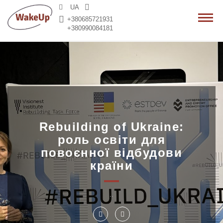
>
UA
+380685721931
+380990084181
Rebuilding of Ukraine:
роль освіти для
повоєнної відбудови
країни
..