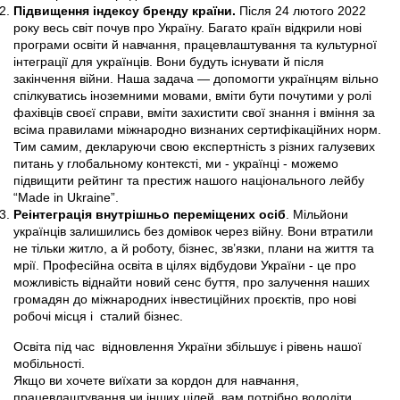
Підвищення індексу бренду країни.
Після 24 лютого 2022
року весь світ почув про Україну. Багато країн відкрили нові
програми освіти й навчання, працевлаштування та культурної
інтеграції для українців. Вони будуть існувати й після
закінчення війни. Наша задача — допомогти українцям вільно
спілкуватись іноземними мовами, вміти бути почутими у ролі
фахівців своєї справи, вміти захистити свої знання і вміння за
всіма правилами міжнародно визнаних сертифікаційних норм.
Тим самим, декларуючи свою експертність з різних галузевих
питань у глобальному контексті, ми - українці - можемо
підвищити рейтинг та престиж нашого національного лейбу
“Made in Ukraine”.
Реінтеграція внутрішньо переміщених осіб
. Мільйони
українців залишились без домівок через війну. Вони втратили
не тільки житло, а й роботу, бізнес, зв’язки, плани на життя та
мрії. Професійна освіта в цілях відбудови України - це про
можливість віднайти новий сенс буття, про залучення наших
громадян до міжнародних інвестиційних проєктів, про нові
робочі місця і сталий бізнес.
Освіта під час відновлення України збільшує і рівень нашої
мобільності.
Якщо ви хочете виїхати за кордон для навчання,
працевлаштування чи інших цілей, вам потрібно володіти