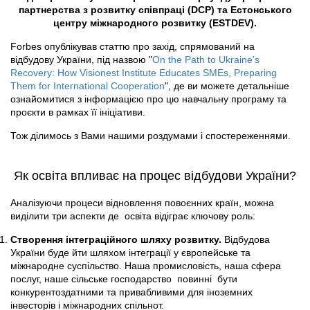
партнерства з розвитку співпраці (DCP) та Естонського
центру міжнародного розвитку (ESTDEV).
Forbes опублікував статтю про захід, спрямований на
відбудову України, під назвою "
On the Path to Ukraineʼs
Recovery: How Visionest Institute Educates SMEs, Preparing
Them for International Cooperation
", де ви можете детальніше
ознайомитися з інформацією про цю навчальну програму та
проєкти в рамках її ініціативи.
Тож ділимось з Вами нашими роздумами і спостереженнями.
Як освіта впливає на процес відбудови України?
Аналізуючи процеси відновлення повоєнних країн, можна
виділити три аспекти де освіта відіграє ключову роль:
Створення інтеграційного шляху розвитку.
Відбудова
України буде йти шляхом інтеграції у європейське та
міжнародне суспільство. Наша промисловість, наша сфера
послуг, наше сільське господарство повинні бути
конкурентоздатними та привабливими для іноземних
інвесторів і міжнародних спільнот.