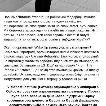
Повномасштабне вторгнення російської федерації змінило
наше життя: розділило історію на «до» та «після».
Ми боремось за своє право жити на своїй землі, бути собою.
Ми боремось за сьогодення і майбутнє наших поколінь. Як
батьки, як професіонали своєї справи в освітній галузі,
задаємо питання: як ж роль освіти у відбудові України?
Освітня організація Wake Up взяла участь у міжнародній
навчальній програмі, організатором якої є Visionest Institute в
рамках ініціативи Ukraine Rebuilding Task Force, спрямованій
на підготовку малих та середніх підприємств до міжнародної
співпраці. За підтримки ESTDEV та під гаслом "From The
People Of Estonia," цей захід став важливим кроком на шляху
до rebuild Ukraine, надаючи підприємцям необхідні знання та
інструменти для успішної інтеграції у глобальні ринки
Visionest Institute (Естонія) впроваджено у співпраці з
Офісом з розвитку підприємництва та експорту. Проєкт
було реалізовано за фінансової підтримки Офісу
координатора допомоги Європі та Євразії Державного
департаменту США в рамках 10-го раунду Програми