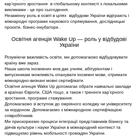
кар’єрного зростання в глобальному контексті з локальними
викликами - це про сьогодення.
Незамінну роль в освіті в цілях відбудови України відіграють і
міжнародні програми наукового спрямування, дослідницькі
проєкти, бізнес-інкубатори..
Освітня агенція Wake Up — роль у відбудові
України
Розуміючи важливість освіти, ми допомагаємо відбудовувати
країну вже зараз.
Наша школа іноземних мов дає учням, абітурієнтам і
випускникам можливість опанувати іноземні мови, отримати
міжнародно-визнані мовні сертифікати.
Освітня агенція Wake Up допомагає обрати навчальні заклади
в країнах Європи, США тощо, а також і тренінги кар’єрного
зростання, програми стажування.
Допомагаємо зі вступом до омріяного коледжу чи університету
за кордоном. Допомагаємо з міжнародною сертифікацією
співробітників.
Ми прискорюємо процеси інтеграції представників бізнесу та
діячів культури і науки України в міжнародний контекст та
підвищуємо рівень мобільності громадян України.