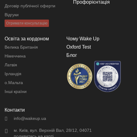
Профорієнтація
Договір публічної оферти
Відгуки
Отримати консультацію
Освіта за кордоном
Чому Wake Up
Oxford Test
Велика Британія
Блог
Німеччина
Латвія
Ірландія
о.Мальта
Інші країни
Контакти
info@wakeup.ua
м. Київ, вул. Верхній Вал, 28/12, 04071
подивитись на карті