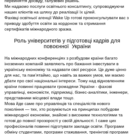
перейняття досвіду, галузевих рішень.
Ми надаємо послуги освітнього консалтингу, супроводжуючи
наших клієнтів на шляху до реалізації їх цілей.
Фахівці освітньої агенції Wake Up готові проконсультувати вас з
приводу здобуття освіти за кордоном та отримання
сертифікатів міжнародного зразка.
Роль університетів у підготовці кадрів для
повоєнної України
На міжнародних конференціях з розбудови країни багато
іноземних компаній заявляють про бажання інвестувати в
українську економіку та надавати свої ресурси. Це дуже цінно
для нас, та пам’ятаймо, що навіть за важких умов, ми маємо
дбати про свої національні інтереси. Тому над відновленням
країни повинні працювати громадяни України - фахові
управлінці, економісти, підприємці, бізнес-аналітики, інженери,
представники місцевої влади тощо.
Мова йде саме про управлінців та спеціалістів нового
покоління — тих, хто розуміються на принципах побудови
міжнародної економіки, знайомі з високими технологіями та
готові до повної прозорості у своїй діяльності. І саме цих
професіоналів повинні підготувати заклади освіти. Програми
обміну студентами, програми стажування, тренінгові програми