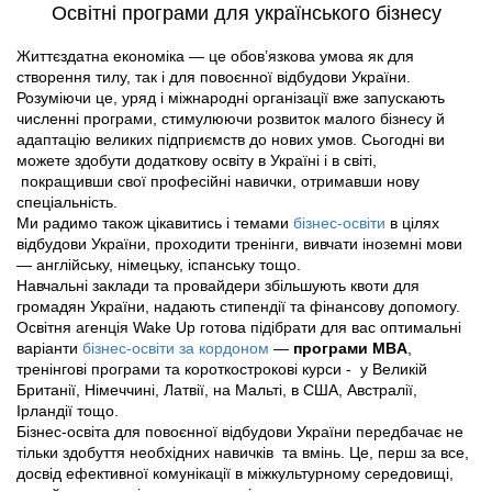
Освітні програми для українського бізнесу
Життєздатна економіка — це обов’язкова умова як для
створення тилу, так і для повоєнної відбудови України.
Розуміючи це, уряд і міжнародні організації вже запускають
численні програми, стимулюючи розвиток малого бізнесу й
адаптацію великих підприємств до нових умов. Сьогодні ви
можете здобути додаткову освіту в Україні і в світі,
покращивши свої професійні навички, отримавши нову
спеціальність.
Ми радимо також цікавитись і темами
бізнес-освіти
в цілях
відбудови України, проходити тренінги, вивчати іноземні мови
— англійську, німецьку, іспанську тощо.
Навчальні заклади та провайдери збільшують квоти для
громадян України, надають стипендії та фінансову допомогу.
Освітня агенція Wake Up готова підібрати для вас оптимальні
варіанти
бізнес-освіти за кордоном
—
програми MBA
,
тренінгові програми та короткострокові курси - у Великій
Британії, Німеччині, Латвії, на Мальті, в США, Австралії,
Ірландії тощо.
Бізнес-освіта для повоєнної відбудови України передбачає не
тільки здобуття необхідних навичків та вмінь. Це, перш за все,
досвід ефективної комунікації в міжкультурному середовищі,