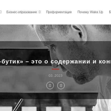
Бизнес-образование
Профориентация
Почему Wake Up
Б
бутик» – это о содержании и ко
03..2023