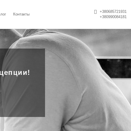
+380685721931
лог
Контакты
+380990084181
нцепции!