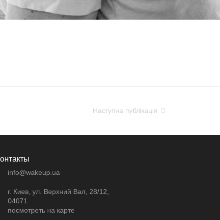
Наступна публікація
онтакты
info@wakeup.ua
г. Киев, ул. Верхний Вал, 28/12,
04071
посмотреть на карте
- - -