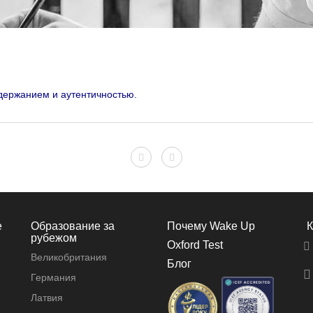
одержанием и аутентичностью.
е
Образование за
Почему Wake Up
К
рубежом
Oxford Test
Великобритания
Блог
Германия
Латвия