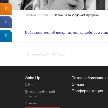
Головна
Блог
Навчання за кордоном: програми
В образовательной среде, мы всегда работаем с с
Попередня публікація
Wake Up
Бизнес образовани
Онлайн
О Нас
Профориентация
Договор публичной
оферты
Отзывы