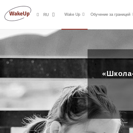
Wake Up
Обучение за границей
RU
«Школа-