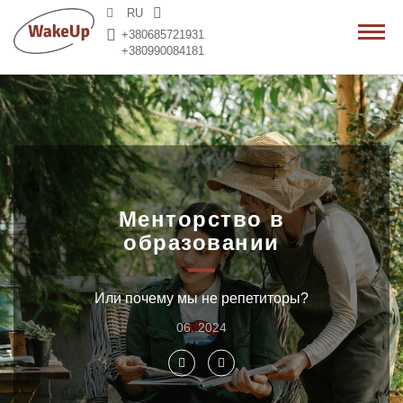
RU
+380685721931
+380990084181
Менторство в
образовании
Или почему мы не репетиторы?
06..2024