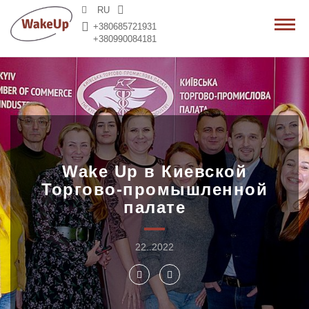
RU
+380685721931
+380990084181
Wake Up в Киевской
Торгово-промышленной
палате
22..2022