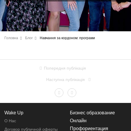
Головна
Блог
Навчання за кордоном: програми
Попередня публікація
Наступна публікація
Wake Up
Бизнес образование
Онлайн
О Нас
Профориентация
Договор публичной оферты