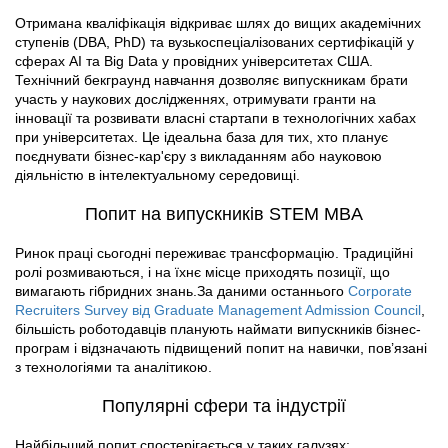
Отримана кваліфікація відкриває шлях до вищих академічних
ступенів (DBA, PhD) та вузькоспеціалізованих сертифікацій у
сферах AI та Big Data у провідних університетах США.
Технічний бекграунд навчання дозволяє випускникам брати
участь у наукових дослідженнях, отримувати гранти на
інновації та розвивати власні стартапи в технологічних хабах
при університетах. Це ідеальна база для тих, хто планує
поєднувати бізнес-кар'єру з викладанням або науковою
діяльністю в інтелектуальному середовищі.
Попит на випускників STEM MBA
Ринок праці сьогодні переживає трансформацію. Традиційні
ролі розмиваються, і на їхнє місце приходять позиції, що
вимагають гібридних знань.За даними останнього
Corporate
Recruiters Survey від Graduate Management Admission Council
,
більшість роботодавців планують наймати випускників бізнес-
програм і відзначають підвищений попит на навички, пов’язані
з технологіями та аналітикою.
Популярні сфери та індустрії
Найбільший попит спостерігається у таких галузях: