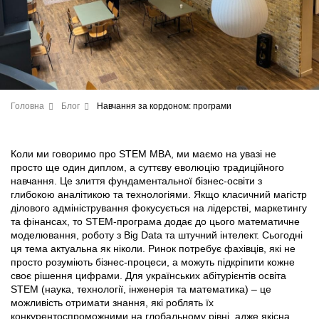
Головна
Блог
Навчання за кордоном: програми
Коли ми говоримо про STEM MBA, ми маємо на увазі не
просто ще один диплом, а суттєву еволюцію традиційного
навчання. Це злиття фундаментальної бізнес-освіти з
глибокою аналітикою та технологіями. Якщо класичний магістр
ділового адміністрування фокусується на лідерстві, маркетингу
та фінансах, то STEM-програма додає до цього математичне
моделювання, роботу з Big Data та штучний інтелект. Сьогодні
ця тема актуальна як ніколи. Ринок потребує фахівців, які не
просто розуміють бізнес-процеси, а можуть підкріпити кожне
своє рішення цифрами. Для українських абітурієнтів освіта
STEM (наука, технології, інженерія та математика) – це
можливість отримати знання, які роблять їх
конкурентоспроможними на глобальному рівні, адже якісна