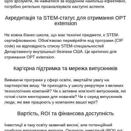
Щоб зрозуміти, як навчатися за кордоном найбільш ефективно,
потрібно ретельно проаналізувати наступні аспекти.
Акредитація та STEM-статус для отримання OPT
extension
Не кожна бізнес-школа, що має технічні предмети, є STEM-
сертифікованою. Обов’язково перевіряйте код програми (CIP
code) на відповідність списку STEM-спеціальностей
Департаменту внутрішньої безпеки США. Це критично для
отримання OPT extension.
Кар’єрна підтримка та мережа випускників
Вивчаючи програми у сфері освіти, звертайте увагу на
партнерства вишу. Чи приходять у школу рекрутери з великих
технологічних компаній? Чи є активне ком’юніті випускників, які
готові стати менторами для новачків? Чи є серед випускників
люди, які вже працюють у компаніях вашої мрії?
Вартість, ROI та фінансова доступність
Інвестиції в таку освіту зазвичай високі, але потенційний
прибуток виправдовує витрати. Окупність інвестицій (ROI) тут