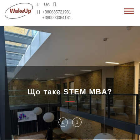
>
UA
+380685721931
+380990084181
Що таке STEM MBA?
..