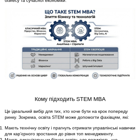
бізнесу та сучасної економіки.
Кому підходить STEM MBA
Це ідеальний вибір для тих, хто хоче бути на крок попереду
ринку. Зокрема, освіта STEM може допомогти фахівцям, які:
Мають технічну освіту і прагнуть отримати управлінські навички
для кар’єрного зростання до рівня топ менеджменту.
Мають гуманітарну чи бізнес-освіту, але розуміють, що