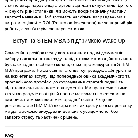
значно вища через вищі стартові зарплати випускників. До того
ж існують різні стипендії, які можуть покрити значну частину
вартості навчання Щоб зрозуміти наскільки виправданими є
витрати, оцінюйте ROI (Return on Investment) не за перший рік
роботи, а за п’ятирічною перспективою.
Вступ на STEM MBA з підтримкою Wake Up
Самостійно розібратися у всіх тонкощах подачі документів,
вибору навчального закладу та підготовки мотиваційного листа
буває складно, особливо коли йдеться про конкурентні STEM
MBA програми. Наша освітня агенція супроводжує абітурієнтів
на всіх етапах вступу: від попередньої оцінки академічного та
професійного профілю до формування стратегії подачі та
підготовки сильного пакета документів. Ми працюємо з тими,
хто чітко розуміє свої цілі й прагне максимально ефективно
використати можливості міжнародної освіти. Якщо ви
розглядаєте STEM MBA як стратегічний крок у своєму розвитку,
ми допоможемо вибудувати цей шлях усвідомлено, без
зайвого стресу та хаотичних рішень.
FAQ