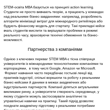
STEM-освіта MBA базується на принципі action learning.
Студенти не просто вивчають теорію, а працюють у командах
над реальними бізнес-завданнями: наприклад, розробляють
алгоритм мінімізації витрат для міжнародного ритейлера або
будують фінансову модель для стартапу. Такі прикладні кейси
вчать студентів мислити та вирішувати проблеми в режимі
реального часу, враховуючи технічні обмеження та бізнес-
можливості.
Партнерства з компаніями
Однією з ключових переваг STEM MBA є тісна співпраця
університетів із міжнародними технологічними компаніями та
корпораціями, в тому числі Google, Amazon чи Microsoft.
Формат навчання часто передбачає гостьові лекції від
практиків індустрії, спільні воркшопи та роботу з реальними
бізнес-кейсами й даними в межах академічних або
індустріальних партнерств. Компанії діляться актуальними
викликами ринку, а університети створюють середовище, у
якому студенти можуть застосовувати аналітичні та
управлінські навички на практиці. Такий підхід дозволяє
поєднати академічну підготовку з реальними потребами