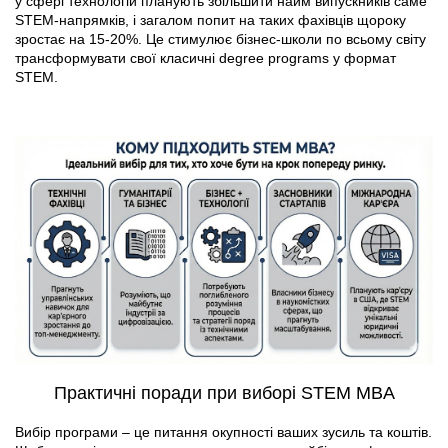
у сфері технологій планують збільшити найм випускників саме
STEM-напрямків, і загалом попит на таких фахівців щороку
зростає на 15-20%. Це стимулює бізнес-школи по всьому світу
трансформувати свої класичні degree programs у формат
STEM.
Практичні поради при виборі STEM MBA
Вибір програми – це питання окупності ваших зусиль та коштів.