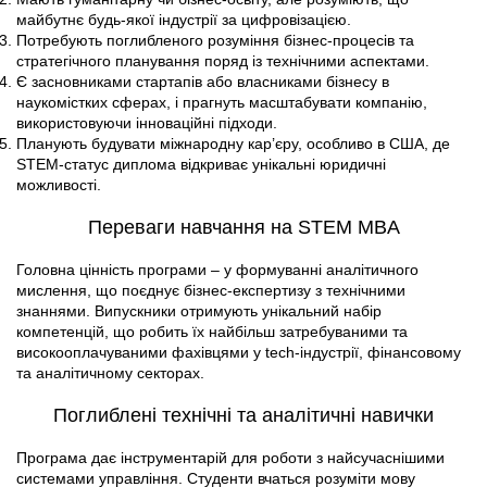
майбутнє будь-якої індустрії за цифровізацією.
Потребують поглибленого розуміння бізнес-процесів та
стратегічного планування поряд із технічними аспектами.
Є засновниками стартапів або власниками бізнесу в
наукомістких сферах, і прагнуть масштабувати компанію,
використовуючи інноваційні підходи.
Планують будувати міжнародну кар’єру, особливо в США, де
STEM-статус диплома відкриває унікальні юридичні
можливості.
Переваги навчання на STEM MBA
Головна цінність програми – у формуванні аналітичного
мислення, що поєднує бізнес-експертизу з технічними
знаннями. Випускники отримують унікальний набір
компетенцій, що робить їх найбільш затребуваними та
високооплачуваними фахівцями у tech-індустрії, фінансовому
та аналітичному секторах.
Поглиблені технічні та аналітичні навички
Програма дає інструментарій для роботи з найсучаснішими
системами управління. Студенти вчаться розуміти мову