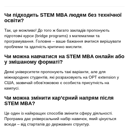
Чи підходить STEM MBA людям без технічної
освіти?
Так, це можливо! До того ж багато закладів пропонують
підготовчі курси (bridge programs) з математики та
програмування. Головне – ваше бажання вчитися вирішувати
проблеми та здатність критично мислити.
Чи можна навчатися на STEM MBA онлайн або
у змішаному форматі?
Деякі університети пропонують такі варіанти, але для
міжнародних студентів, які розраховують на OPT extension у
США, зазвичай обов’язковою є особиста присутність на
кампусі.
Чи можна змінити кар’єрний напрям після
STEM MBA?
Це один із найкращих способів змінити сферу діяльності.
Програма дає універсальний набір навичок, який цінується
всюди – від стартапів до державних структур.