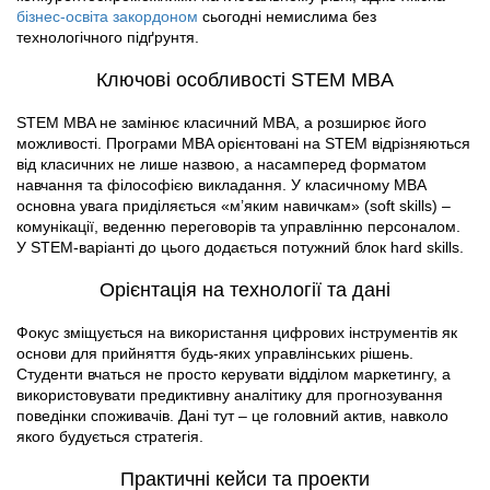
бізнес-освіта закордоном
сьогодні немислима без
технологічного підґрунтя.
Ключові особливості STEM MBA
STEM MBA не замінює класичний MBA, а розширює його
можливості. Програми MBA орієнтовані на STEM відрізняються
від класичних не лише назвою, а насамперед форматом
навчання та філософією викладання. У класичному MBA
основна увага приділяється «м’яким навичкам» (soft skills) –
комунікації, веденню переговорів та управлінню персоналом.
У STEM-варіанті до цього додається потужний блок hard skills.
Орієнтація на технології та дані
Фокус зміщується на використання цифрових інструментів як
основи для прийняття будь-яких управлінських рішень.
Студенти вчаться не просто керувати відділом маркетингу, а
використовувати предиктивну аналітику для прогнозування
поведінки споживачів. Дані тут – це головний актив, навколо
якого будується стратегія.
Практичні кейси та проекти