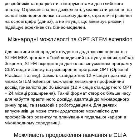
розробників та працювати з інструментами для глибокого
аналізу. Отримані знання дозволяють ухвалювати рішення на
основі інженерної логіки та аналізу даних, стратегічні рішення
на основі цифр (даних), а не інтуїції, що мінімізує ризики і
підвищує ефективність бізнес-моделей.
Міжнародні можливості та OPT STEM extension
Для частини міжнародних студентів додатковою перевагою
STEM MBA програм є їхній юридичний статус у певних країнах.
Зокрема, STEM-акредитація дозволяє випускникам програм у
США подати заявку на розширення програми OPT (Optional
Practical Training). Замість стандартних 12 місяців практики, у
межах STEM extension можливий легальний професійний
досвід тривалістю до 36 місяців (12 місяців стандартного OPT
+ 24 місяці розширення). Такий формат створює більше часу
для набуття практичного досвіду, адаптації до міжнародного
ринку праці та взаємодії з роботодавцями. Для деяких
випускників це може стати додатковою можливістю для
професійного розвитку та планування подальшої кар’єри в
міжнародному середовищі.
Можливість продовження навчання в США