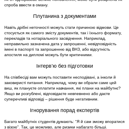
спроба ввести в оману.
Плутанина з документами
Навіть дрібні неточності можуть стати причиною відмови. Це
стосується як самого змісту документів, так і їхнього формату,
перекладів та нотаріального засвідчення. Наприклад,
неправильно зазначена дата у запрошенні, невідповідність
імені в паспорті та запрошенню від ВНЗ, або відсутність
апостиля на дипломі можуть бути критичними.
Інтерв’ю без підготовки
На співбесіді вам можуть поставити несподівані, а інколи й
заковиристі питання. Наприклад, чому ви обрали саме цей
виш, як плануєте оплатити навчання, які плани на майбутнє?
Якщо ви розгублені, відповідаєте невпевнено або даєте
суперечливі відповіді – рішення буде негативним.
Ігнорування порад експертів
Багато майбутніх студентів думають: “Я й сам зможу впоратися
з візою”. Так, це можливо, але ризики набагато більші.