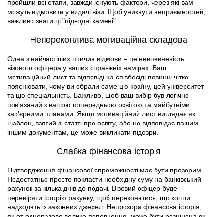
пройшли всі етапи, завжди існують фактори, через які вам
можуть відмовити у видачі візи. Щоб уникнути неприємностей,
важливо знати ці "підводні камені".
Непереконлива мотиваційна складова
Одна з найчастіших причин відмови – це невпевненість
візового офіцера у ваших справжніх намірах. Ваш
мотиваційний лист та відповіді на співбесіді повинні чітко
пояснювати, чому ви обрали саме цю країну, цей університет
та цю спеціальність. Важливо, щоб ваш вибір був логічно
пов'язаний з вашою попередньою освітою та майбутніми
кар'єрними планами. Якщо мотиваційний лист виглядає як
шаблон, взятий зі статті про освіту, або не відповідає вашим
іншим документам, це може викликати підозри.
Слабка фінансова історія
Підтвердження фінансової спроможності має бути прозорим.
Недостатньо просто покласти необхідну суму на банківський
рахунок за кілька днів до подачі. Візовий офіцер буде
перевіряти історію рахунку, щоб переконатися, що кошти
надходять із законних джерел. Непрозора фінансова історія,
як-от одноразове велике поповнення, може бути розцінена як