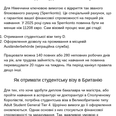
Для Німеччини ключовою вимогою є відкриття так званого
блокованого рахунку (Sperrkonto). Це спеціальний рахунок, що
є гарантією вашої фінансової спроможності на перший рік
навчання. У 2025 році сума на Sperrkonto повинна бути не
менше ніж 11208 євро. Сам візовий процес має дві стадії:
Отримання студентської візи типу D.
Оформлення дозволу на проживання в місцевій
Ausländerbehörde (міграційна служба).
Працювати можна 140 повних або 280 неповних робочих днів
на рік, але трудова зайнятість під час навчання не повинна
перевищувати 20 годин на тиждень. На період канікул правила
дещо інші.
Як отримати студентську візу в Британію
Для тих, хто хоче здобути диплом бакалавра чи магістра, або
пройти навчання в аспірантурі чи докторантурі в Сполученому
Королівстві, потрібна студентська віза в Великобританію типу
Adult Student General Tier 4. Щорічно вимоги до її оформлення
оновлюються. Однак основні з них стосуються фінансової
спроможності та зарахування. Так, важливою умовою є