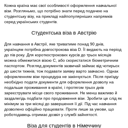
Кожна країна має свої особливості оформлення навчальної
візи. Розгляньмо, що потрібно знати перед подачею на
студентську візу, на прикладі найпопулярніших напрямків
серед українських студентів.
Студентська віза в Австрію
Для навчання в Австрії, яке триватиме понад 90 днів,
українцям потрібна довгострокова віза D. Її видають на період
до пів року. Для короткострокових курсів до трьох місяців
можна обмежитися візою С, або скористатися біометричним
паспортом. Розгляд документів зазвичай займає від чотирьох
до шести тижнів, тож подавати заявку варто завчасно. Однак
оформленням візи процедура не закінчується. Після приїзду
необхідно подати документи для оформлення дозволу на
подальше проживання в країні, і протягом трьох днів
зареєструвати місце свого проживання. Не менш важливо й
заздалегідь подбати про продовження візи. Зробити це слід як
мінімум за три місяці до завершення її дії. Під час навчання
дозволено офіційно працювати. Проте лише за умови, що
роботодавець отримає дозвіл у службі зайнятості.
Віза для студентів в Німеччину