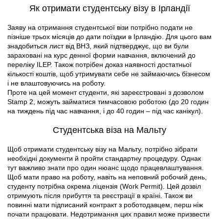
Як отримати студентську візу в Ірландії
Заяву на отримання студентської візи потрібно подати не
пізніше трьох місяців до дати поїздки в Ірландію. Для цього вам
знадобиться лист від ВНЗ, який підтверджує, що ви були
зараховані на курс денної форми навчання, включений до
переліку ILEP. Також потрібен доказ наявності достатньої
кількості коштів, щоб утримувати себе не займаючись бізнесом
і не влаштовуючись на роботу.
Проте на цей момент студенти, які зареєстровані з дозволом
Stamp 2, можуть займатися тимчасовою роботою (до 20 годин
на тиждень під час навчання, і до 40 годин – під час канікул).
Студентська віза на Мальту
Щоб отримати студентську візу на Мальту, потрібно зібрати
необхідні документи й пройти стандартну процедуру. Однак
тут важливо знати про один нюанс щодо працевлаштування.
Щоб мати право на роботу, навіть на неповний робочий день,
студенту потрібна окрема ліцензія (Work Permit). Цей дозвіл
отримують після прибуття та реєстрації в країні. Також ви
повинні мати підписаний контракт з роботодавцем, перш ніж
почати працювати. Недотримання цих правил може призвести