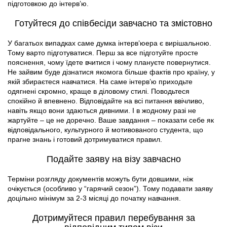
підготовкою до інтерв’ю.
Готуйтеся до співбесіди завчасно та змістовно
У багатьох випадках саме думка інтерв’юера є вирішальною.
Тому варто підготуватися. Перш за все підготуйте просте
пояснення, чому їдете вчитися і чому плануєте повернутися.
Не зайвим буде дізнатися якомога більше фактів про країну, у
якій збираєтеся навчатися. На саме інтерв’ю приходьте
одягнені скромно, краще в діловому стилі. Поводьтеся
спокійно й впевнено. Відповідайте на всі питання ввічливо,
навіть якщо вони здаються дивними. І в жодному разі не
жартуйте – це не доречно. Ваше завдання – показати себе як
відповідального, культурного й мотивованого студента, що
прагне знань і готовий дотримуватися правил.
Подайте заяву на візу завчасно
Терміни розгляду документів можуть бути довшими, ніж
очікується (особливо у “гарячий сезон”). Тому подавати заяву
доцільно мінімум за 2-3 місяці до початку навчання.
Дотримуйтеся правил перебування за