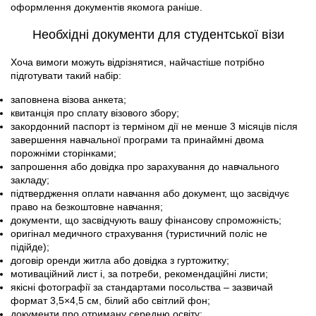
оформлення документів якомога раніше.
Необхідні документи для студентської візи
Хоча вимоги можуть відрізнятися, найчастіше потрібно
підготувати такий набір:
заповнена візова анкета;
квитанція про сплату візового збору;
закордонний паспорт із терміном дії не менше 3 місяців після
завершення навчальної програми та принаймні двома
порожніми сторінками;
запрошення або довідка про зарахування до навчального
закладу;
підтвердження оплати навчання або документ, що засвідчує
право на безкоштовне навчання;
документи, що засвідчують вашу фінансову спроможність;
оригінал медичного страхування (туристичний поліс не
підійде);
договір оренди житла або довідка з гуртожитку;
мотиваційний лист і, за потреби, рекомендаційні листи;
якісні фотографії за стандартами посольства – зазвичай
формат 3,5×4,5 см, білий або світлий фон;
документи про отриману середню освіту;