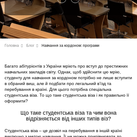
Головна
Блог
Навчання за кордоном: програми
Багато абітурієнтів з України мріють про вступ до престижних
навчальних закладів світу. Однак, щоб здійснити цю мрію,
студенту для навчання за кордоном потрібно не лише вступити
в обраний виш, але й подбати про легальний в’їзд та
перебування в країні. Для цього потрібна спеціальна
студентська віза. То що таке студентська віза і як правильно її
оформити?
Що таке студентська віза та чим вона
відрізняється від інших типів віз?
Студентська віза – це дозвіл на перебування в іншій країні
виключно з метою навчання. Її не можна прирівнювати до