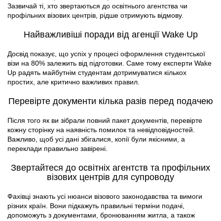
Зазвичай ті, хто звертаються до освітнього агентства чи
профільних візових центрів, рідше отримують відмову.
Найважливіші поради від агенції Wake Up
Досвід показує, що успіх у процесі оформлення студентської
візи на 80% залежить від підготовки. Саме тому експерти Wake
Up радять майбутнім студентам дотримуватися кількох
простих, але критично важливих правил.
Перевірте документи кілька разів перед подачею
Після того як ви зібрали повний пакет документів, перевірте
кожну сторінку на наявність помилок та невідповідностей.
Важливо, щоб усі дані збігалися, копії були якісними, а
переклади правильно завірені.
Звертайтеся до освітніх агентств та профільних
візових центрів для супроводу
Фахівці знають усі нюанси візового законодавства та вимоги
різних країн. Вони підкажуть правильні терміни подачі,
допоможуть з документами, бронюванням житла, а також