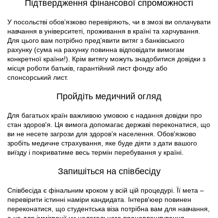
Підтвердження фінансової спроможності
У посольстві обов’язково перевіряють, чи в змозі ви оплачувати
навчання в університеті, проживання в країні та харчування.
Для цього вам потрібно пред’явити витяг з банківського
рахунку (сума на рахунку повинна відповідати вимогам
конкретної країни!). Крім витягу можуть знадобитися довідки з
місця роботи батьків, гарантійний лист фонду або
спонсорський лист.
Пройдіть медичний огляд
Для багатьох країн важливою умовою є надання довідки про
стан здоров'я. Ця вимога допомагає державі переконатися, що
ви не несете загрози для здоров’я населення. Обов'язково
зробіть медичне страхування, яке буде діяти з дати вашого
виїзду і покриватиме весь термін перебування у країні.
Запишіться на співбесіду
Співбесіда є фінальним кроком у всій цій процедурі. Її мета –
перевірити істинні наміри кандидата. Інтерв'юер повинен
переконатися, що студентська віза потрібна вам для навчання,