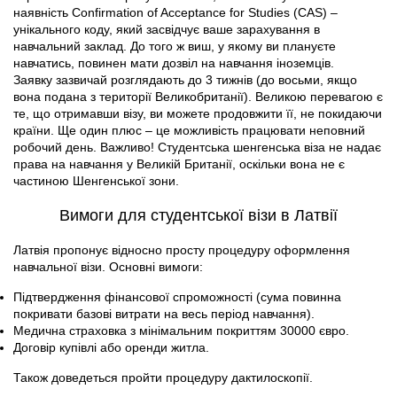
наявність Confirmation of Acceptance for Studies (CAS) –
унікального коду, який засвідчує ваше зарахування в
навчальний заклад. До того ж виш, у якому ви плануєте
навчатись, повинен мати дозвіл на навчання іноземців.
Заявку зазвичай розглядають до 3 тижнів (до восьми, якщо
вона подана з території Великобританії). Великою перевагою є
те, що отримавши візу, ви можете продовжити її, не покидаючи
країни. Ще один плюс – це можливість працювати неповний
робочий день. Важливо! Студентська шенгенська віза не надає
права на навчання у Великій Британії, оскільки вона не є
частиною Шенгенської зони.
Вимоги для студентської візи в Латвії
Латвія пропонує відносно просту процедуру оформлення
навчальної візи. Основні вимоги:
Підтвердження фінансової спроможності (сума повинна
покривати базові витрати на весь період навчання).
Медична страховка з мінімальним покриттям 30000 євро.
Договір купівлі або оренди житла.
Також доведеться пройти процедуру дактилоскопії.