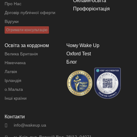
Онлайн-освіта
Про Нас
Профорієнтація
Договір публічної оферти
Відгуки
Отримати консультацію
Освіта за кордоном
Чому Wake Up
Oxford Test
Велика Британія
Блог
Німеччина
Латвія
Ірландія
о.Мальта
Інші країни
Контакти
info@wakeup.ua