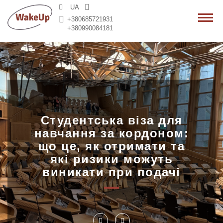
>
UA
+380685721931
+380990084181
Студентська віза для
навчання за кордоном:
що це, як отримати та
які ризики можуть
виникати при подачі
..