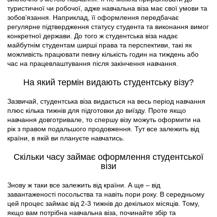
туристичної чи робочої, адже навчальна віза має свої умови та
зобов’язання. Наприклад, її оформлення передбачає
регулярне підтвердження статусу студента та виконання вимог
конкретної держави. До того ж студентська віза надає
майбутнім студентам ширші права та перспективи, такі як
можливість працювати певну кількість годин на тиждень або
час на працевлаштування після закінчення навчання.
На який термін видають студентську візу?
Зазвичай, студентська віза видається на весь період навчання
плюс кілька тижнів для підготовки до виїзду. Проте якщо
навчання довготривале, то спершу візу можуть оформити на
рік з правом подальшого продовження. Тут все залежить від
країни, в якій ви плануєте навчатись.
Скільки часу займає оформлення студентської
візи
Знову ж таки все залежить від країни. А ще – від
завантаженості посольства та навіть пори року. В середньому
цей процес займає від 2-3 тижнів до декількох місяців. Тому,
якщо вам потрібна навчальна віза, починайте збір та