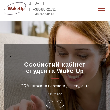
>
UA
+380685721931
+380990084181
Особистий кабінет
студента Wake Up
CRM школи та переваги для студента
18..2022