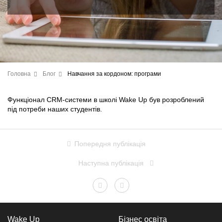
Головна
Блог
Навчання за кордоном: програми
Функціонал СRM-системи в школі Wake Up був розроблений
під потреби наших студентів.
Попередня публікація
Наступна публікація
Wake Up
Бізнес освіта