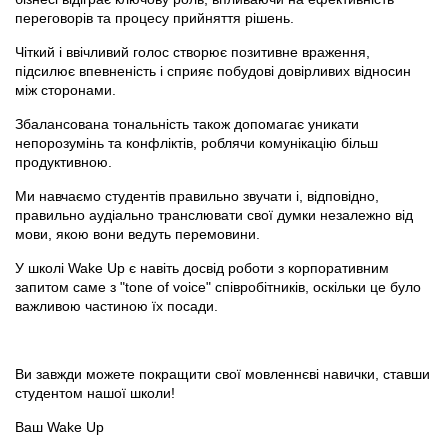
переговорів та процесу прийняття рішень.
Чіткий і ввічливий голос створює позитивне враження,
підсилює впевненість і сприяє побудові довірливих відносин
між сторонами.
Збалансована тональність також допомагає уникати
непорозумінь та конфліктів, роблячи комунікацію більш
продуктивною.
Ми навчаємо студентів правильно звучати і, відповідно,
правильно аудіально транслювати свої думки незалежно від
мови, якою вони ведуть перемовини.
У школі Wake Up є навіть досвід роботи з корпоративним
запитом саме з "tone of voice" співробітників, оскільки це було
важливою частиною їх посади.
Ви завжди можете покращити свої мовленнєві навички, ставши
студентом нашої школи!
Ваш Wake Up