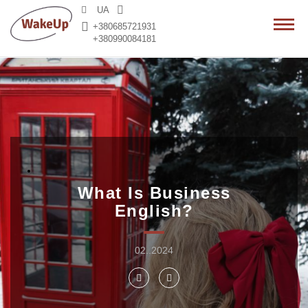
>
UA
+380685721931
+380990084181
What Is Business
English?
02..2024