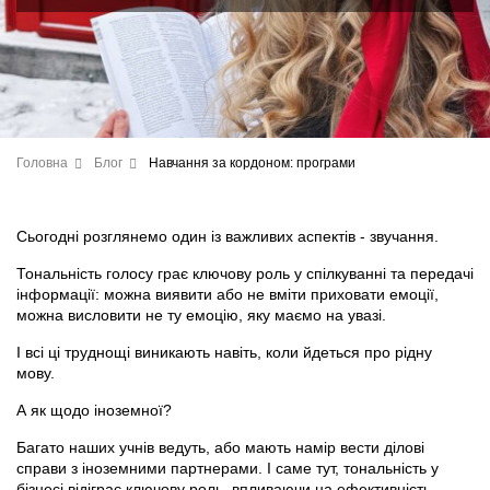
Головна
Блог
Навчання за кордоном: програми
Сьогодні розглянемо один із важливих аспектів - звучання.
Тональність голосу грає ключову роль у спілкуванні та передачі
інформації: можна виявити або не вміти приховати емоції,
можна висловити не ту емоцію, яку маємо на увазі.
І всі ці труднощі виникають навіть, коли йдеться про рідну
мову.
А як щодо іноземної?
Багато наших учнів ведуть, або мають намір вести ділові
справи з іноземними партнерами. І саме тут, тональність у
бізнесі відіграє ключову роль, впливаючи на ефективність